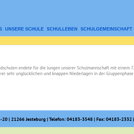
S
UNSERE SCHULE
SCHULLEBEN
SCHULGEMEINSCHAFT
ndschulen endete für die Jungen unserer Schulmannschaft mit einem 7. 
 drei sehr unglücklichen und knappen Niederlagen in der Gruppenphas
20 | 21266 Jesteburg | Telefon: 04183-3548 | Fax: 04183-2332 |