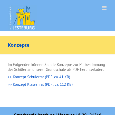
Zum
Inhalt
springen
Konzepte
Im Folgenden können Sie die Konzepte zur Mitbestimmung
der Schüler an unserer Grundschule als PDF herunterladen:
>> Konzept Schülerrat (PDF, ca. 41 KB)
>> Konzept Klassenrat (PDF; ca. 112 KB)
Grundschule Jesteburg | Moorweg 18-20 | 21266